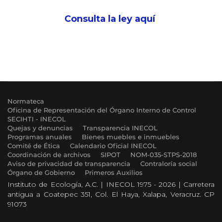
Consulta la ley aquí
Normateca
Oficina de Representación del Órgano Interno de Control
SECIHTI - INECOL
Quejas y denuncias
Transparencia INECOL
Programas anuales
Bienes muebles e inmuebles
Comité de Ética
Calendario Oficial INECOL
Coordinación de archivos
SIPOT
NOM-035-STPS-2018
Aviso de privacidad de transparencia
Contraloría social
Órgano de Gobierno
Primeros Auxilios
Instituto de Ecología, A.C. | INECOL 1975 - 2026 | Carretera
antigua a Coatepec 351, Col. El Haya, Xalapa, Veracruz. CP
91073